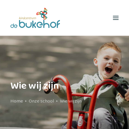
Onze school
Opvang
Ouders
Wie wij zijn
Rondleiding plannen
Home
Onze school
Wie wij zijn
Contact